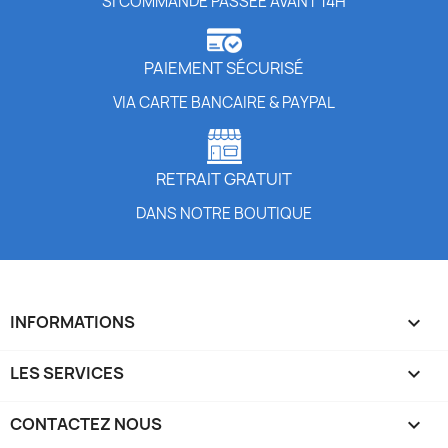
SI COMMANDE PASSÉE AVANT 14H
PAIEMENT SÉCURISÉ
VIA CARTE BANCAIRE & PAYPAL
RETRAIT GRATUIT
DANS NOTRE BOUTIQUE
INFORMATIONS

LES SERVICES

CONTACTEZ NOUS
keyboard_arrow_down