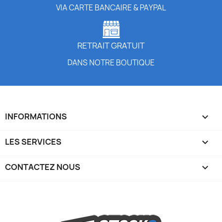
VIA CARTE BANCAIRE & PAYPAL
RETRAIT GRATUIT
DANS NOTRE BOUTIQUE
INFORMATIONS

LES SERVICES

CONTACTEZ NOUS
keyboard_arrow_down