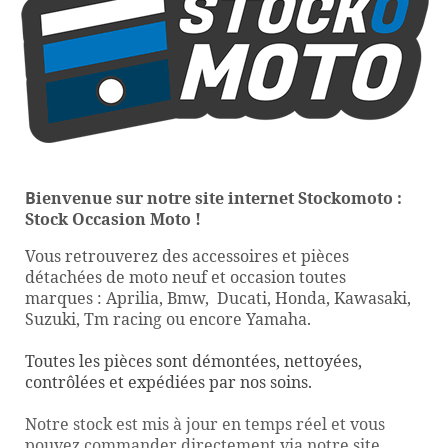
B
ienvenue sur notre site
internet
Stockomoto
:
Stock Occasion Moto
!
Vous retrouverez de
s
accessoire
s
et
pièces
détachées
de moto neuf et
occasion
toute
s
marque
s : Aprilia, Bmw, Ducati
,
Honda, Kawasaki,
Suzuki, T
m racing ou encore Yamaha.
Toutes les pièces sont démonté
e
s,
nettoyée
s
,
contrôlé
e
s et
expédiée
s
par nos soins.
Notre stock est mis à jour en temps réel et vous
pouvez commander directement via notre site