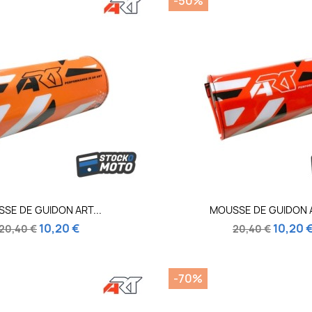
-50%
Aperçu rapide
Aperçu rapi


SE DE GUIDON ART...
MOUSSE DE GUIDON A
10,20 €
10,20 
20,40 €
20,40 €
-70%