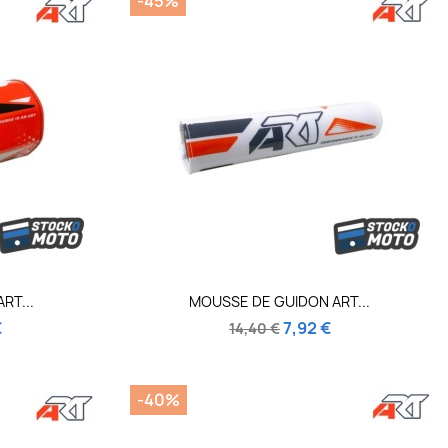
-45%
de
Aperçu rapide

RT...
MOUSSE DE GUIDON ART...
€
7,92 €
14,40 €
-40%