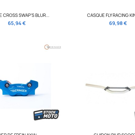
Aperçu rapide
Aperçu rapi


 CROSS SWAP’S BLUR...
CASQUE FLY RACING KIN
65,94 €
69,98 €
Aperçu rapide
Aperçu rapi

