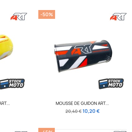
-50%
de
Aperçu rapide

RT...
MOUSSE DE GUIDON ART...
10,20 €
20,40 €