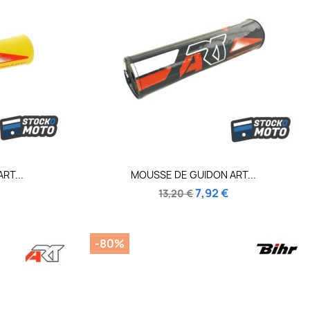
de
Aperçu rapide

RT...
MOUSSE DE GUIDON ART...
7,92 €
13,20 €
-80%