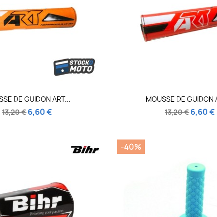
Aperçu rapide
Aperçu rapi


SE DE GUIDON ART...
MOUSSE DE GUIDON A
6,60 €
6,60 €
13,20 €
13,20 €
-40%