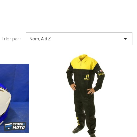

Trier par :
Nom, A à Z