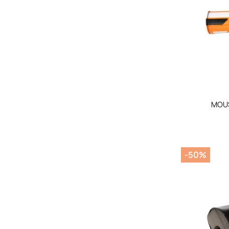
MOUS
-50%