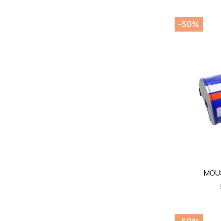
-50%
MOUS