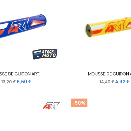
Aperçu rapide
Aperçu rapi


SE DE GUIDON ART...
MOUSSE DE GUIDON A
6,60 €
4,32 €
13,20 €
14,40 €
-50%