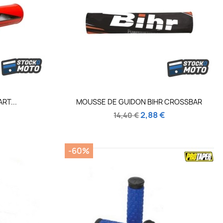
de
Aperçu rapide

RT...
MOUSSE DE GUIDON BIHR CROSSBAR
2,88 €
14,40 €
-60%