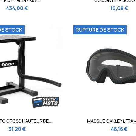
IER DE FREIN AXIAL...
GUIDON BIHR SCOO
434,00 €
10,08 €
DE STOCK
RUPTURE DE STOCK
Aperçu rapide
Aperçu rapi


TO CROSS HAUTEUR DE...
MASQUE OAKLEY L FRAM
31,20 €
46,16 €