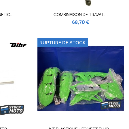
de
Aperçu rapide

ETIC...
COMBINAISON DE TRAVAIL...
68,70 €
RUPTURE DE STOCK
de
Aperçu rapide
