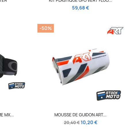
TER
KIT PLASTIQUE UFO VERT FLUO...
59,68 €
-50%
de
Aperçu rapide

E MX...
MOUSSE DE GUIDON ART...
10,20 €
20,40 €