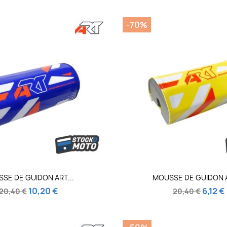
-70%
Aperçu rapide
Aperçu rapi


SE DE GUIDON ART...
MOUSSE DE GUIDON A
10,20 €
6,12 €
20,40 €
20,40 €