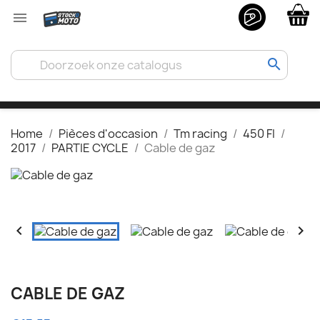

search
Home
Pièces d'occasion
Tm racing
450 FI
2017
PARTIE CYCLE
Cable de gaz


CABLE DE GAZ