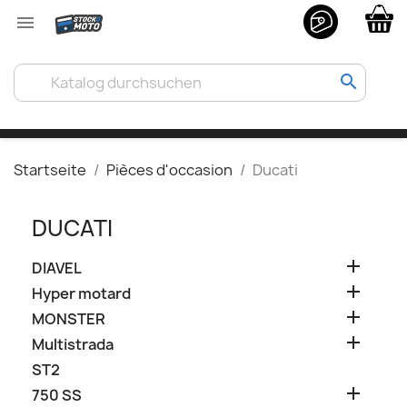

search
Startseite
Pièces d'occasion
Ducati
DUCATI

DIAVEL

Hyper motard

MONSTER

Multistrada
ST2

750 SS