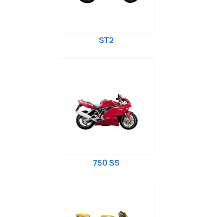
ST2
750 SS