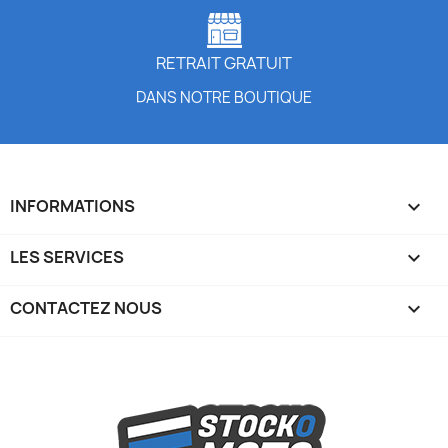
RETRAIT GRATUIT
DANS NOTRE BOUTIQUE
INFORMATIONS

LES SERVICES

CONTACTEZ NOUS
keyboard_arrow_down