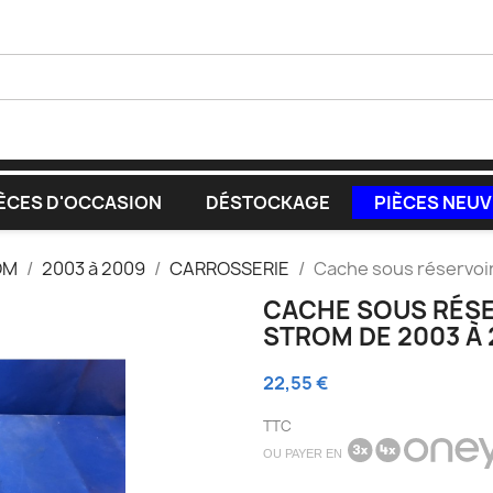
ÈCES D'OCCASION
DÉSTOCKAGE
PIÈCES NEU
OM
2003 à 2009
CARROSSERIE
Cache sous réservoi
CACHE SOUS RÉSE
STROM DE 2003 À 
22,55 €
TTC
OU PAYER EN