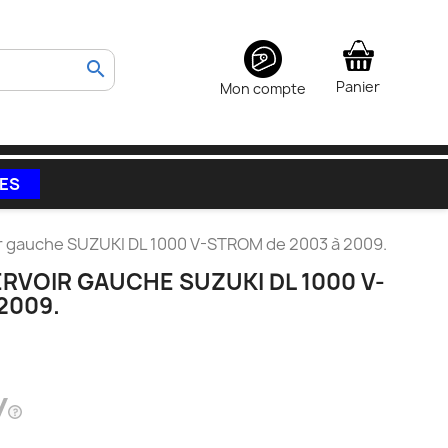
search
Panier
Mon compte
VES
r gauche SUZUKI DL 1000 V-STROM de 2003 à 2009.
RVOIR GAUCHE SUZUKI DL 1000 V-
2009.