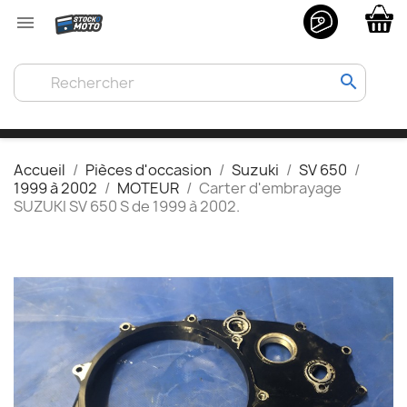

search
Accueil
Pièces d'occasion
Suzuki
SV 650
1999 à 2002
MOTEUR
Carter d'embrayage
SUZUKI SV 650 S de 1999 à 2002.