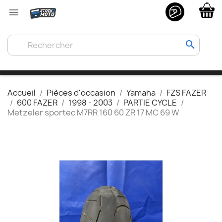

search
Accueil
Pièces d'occasion
Yamaha
FZS FAZER
600 FAZER
1998 - 2003
PARTIE CYCLE
Metzeler sportec M7RR 160 60 ZR 17 MC 69 W