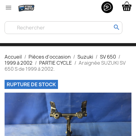

search
Accueil
Pièces d'occasion
Suzuki
SV 650
1999 à 2002
PARTIE CYCLE
Araignée SUZUKI SV
650 S de 1999 à 2002.
RUPTURE DE STOCK