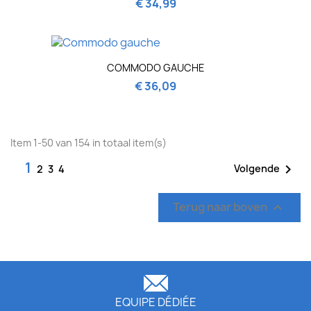
€ 34,99
COMMODO GAUCHE
€ 36,09
Item 1-50 van 154 in totaal item(s)
1

Volgende
2
3
4
Terug naar boven

EQUIPE DÉDIÉE