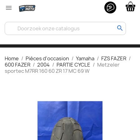

search
Home
Pièces d'occasion
Yamaha
FZS FAZER
600 FAZER
2004
PARTIE CYCLE
Metzeler
sportec M7RR 160 60 ZR 17 MC 69 W