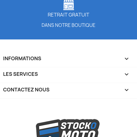
RETRAIT GRATUIT
DANS NOTRE BOUTIQUE
INFORMATIONS

LES SERVICES

CONTACTEZ NOUS
keyboard_arrow_down