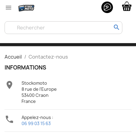

search
Accueil
Contactez-nous
INFORMATIONS

Stockomoto
8 rue de l'Europe
53400 Craon
France

Appelez-nous :
06 99 03 15 63