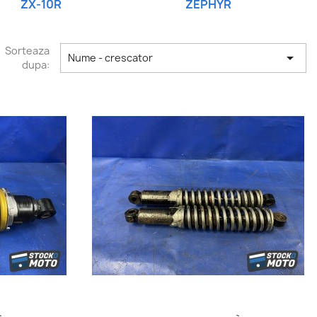
ZX-10R
ZÉPHYR
Sorteaza

Nume - crescator
dupa:
pida
Vizualizare rapida