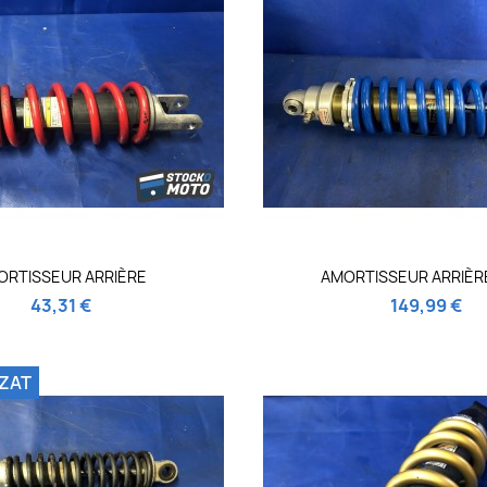
Vizualizare rapida
Vizualizare ra

ORTISSEUR ARRIÈRE
AMORTISSEUR ARRIÈR
43,31 €
149,99 €
ZAT