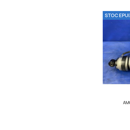
STOC EPUI

AM