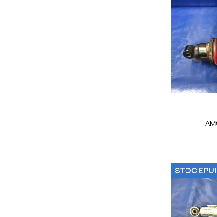

AM
STOC EPUI