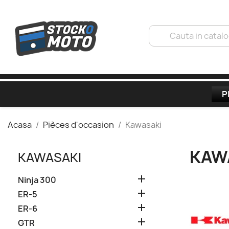
P
Acasa
Pièces d'occasion
Kawasaki
KAW
KAWASAKI

Ninja 300

ER-5

ER-6

GTR