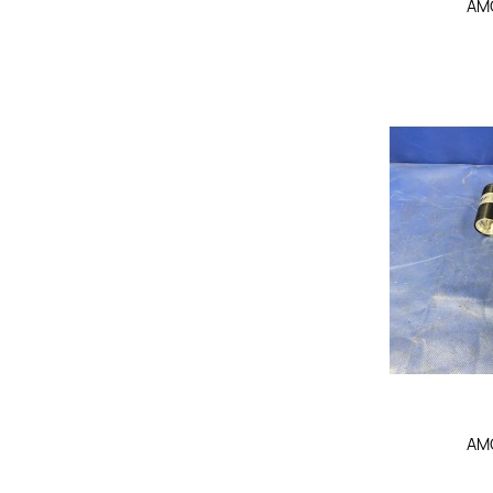

AM

AM