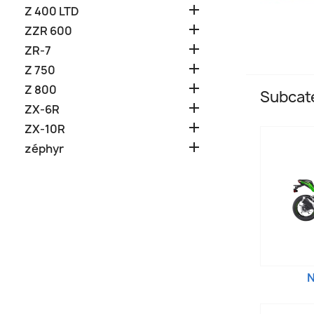

Z 400 LTD

ZZR 600

ZR-7

Z 750

Z 800
Subcate

ZX-6R

ZX-10R

zéphyr
N