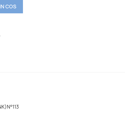
IN COS
NK)N°113