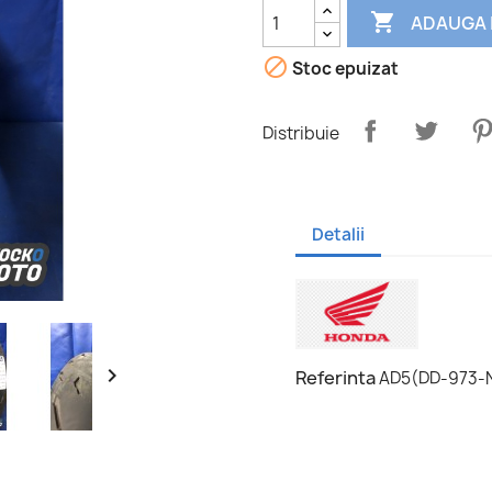

ADAUGA 

Stoc epuizat
Distribuie
Detalii

Referinta
AD5(DD-973-