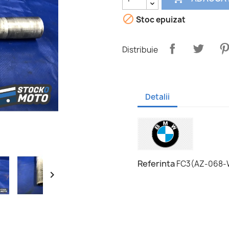

Stoc epuizat
Distribuie
Detalii
Referinta
FC3(AZ-068-
