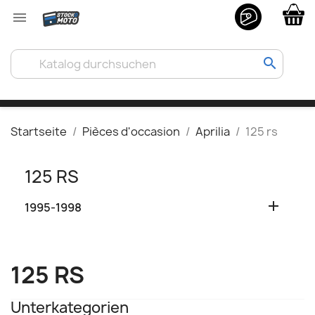

search
Startseite
Pièces d'occasion
Aprilia
125 rs
125 RS

1995-1998
125 RS
Unterkategorien