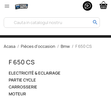

search
Acasa
Pièces d'occasion
Bmw
F 650 CS
F 650 CS
ELECTRICITÉ & ECLAIRAGE
PARTIE CYCLE
CARROSSERIE
MOTEUR